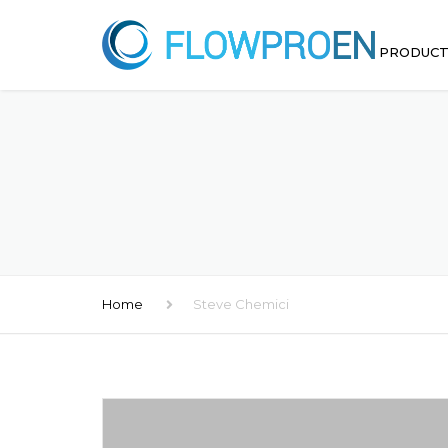
PRODUC
INTERCA
FILTROS
BOMBAS
EYECTOR
Home
Steve Chemici
AGITADO