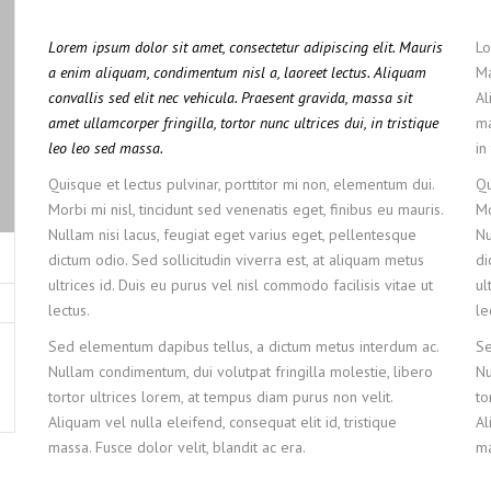
Lorem ipsum dolor sit amet, consectetur adipiscing elit. Mauris
Lo
a enim aliquam, condimentum nisl a, laoreet lectus. Aliquam
Ma
convallis sed elit nec vehicula. Praesent gravida, massa sit
Al
amet ullamcorper fringilla, tortor nunc ultrices dui, in tristique
ma
leo leo sed massa.
in
Quisque et lectus pulvinar, porttitor mi non, elementum dui.
Qu
Morbi mi nisl, tincidunt sed venenatis eget, finibus eu mauris.
Mo
Nullam nisi lacus, feugiat eget varius eget, pellentesque
Nu
dictum odio. Sed sollicitudin viverra est, at aliquam metus
di
ultrices id. Duis eu purus vel nisl commodo facilisis vitae ut
ul
lectus.
le
Sed elementum dapibus tellus, a dictum metus interdum ac.
Se
Nullam condimentum, dui volutpat fringilla molestie, libero
Nu
tortor ultrices lorem, at tempus diam purus non velit.
to
Aliquam vel nulla eleifend, consequat elit id, tristique
Al
massa. Fusce dolor velit, blandit ac era.
ma