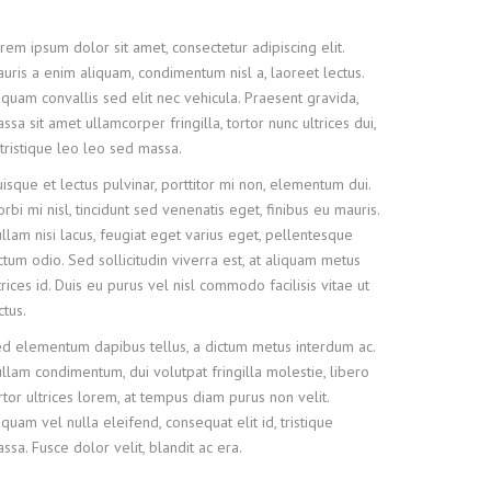
rem ipsum dolor sit amet, consectetur adipiscing elit.
uris a enim aliquam, condimentum nisl a, laoreet lectus.
iquam convallis sed elit nec vehicula. Praesent gravida,
ssa sit amet ullamcorper fringilla, tortor nunc ultrices dui,
 tristique leo leo sed massa.
isque et lectus pulvinar, porttitor mi non, elementum dui.
rbi mi nisl, tincidunt sed venenatis eget, finibus eu mauris.
llam nisi lacus, feugiat eget varius eget, pellentesque
ctum odio. Sed sollicitudin viverra est, at aliquam metus
trices id. Duis eu purus vel nisl commodo facilisis vitae ut
ctus.
d elementum dapibus tellus, a dictum metus interdum ac.
llam condimentum, dui volutpat fringilla molestie, libero
rtor ultrices lorem, at tempus diam purus non velit.
iquam vel nulla eleifend, consequat elit id, tristique
ssa. Fusce dolor velit, blandit ac era.