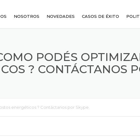
TOS
NOSOTROS
NOVEDADES
CASOS DE ÉXITO
POLIT
MBIADORES DE CALOR
COMO PODÉS OPTIMIZA
COS ? CONTÁCTANOS P
ES
RES
ostos energéticos ? Contáctanos por Skype.