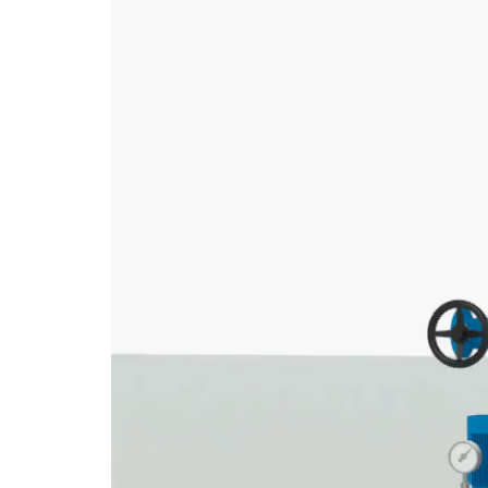
de
vídeo