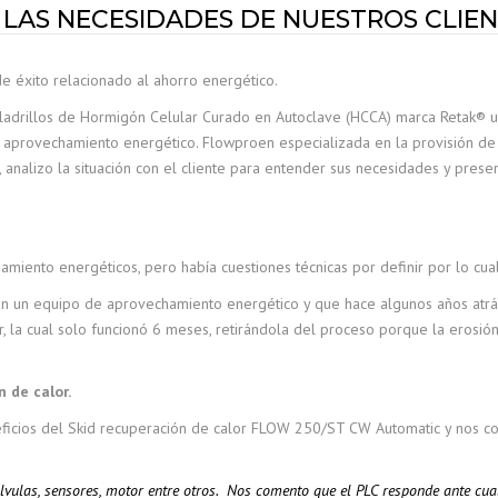
LAS NECESIDADES DE NUESTROS CLIEN
e éxito relacionado al ahorro energético.
 ladrillos de Hormigón Celular Curado en Autoclave (HCCA) marca Retak® ubi
l aprovechamiento energético. Flowproen especializada en la provisión de 
 analizo la situación con el cliente para entender sus necesidades y pres
amiento energéticos, pero había cuestiones técnicas por definir por lo cu
on un equipo de aprovechamiento energético y que hace algunos años atrá
er, la cual solo funcionó 6 meses, retirándola del proceso porque la erosi
 de calor.
neficios del Skid recuperación de calor FLOW 250/ST CW Automatic y nos c
válvulas, sensores, motor entre otros. Nos comento que el PLC responde ante cu