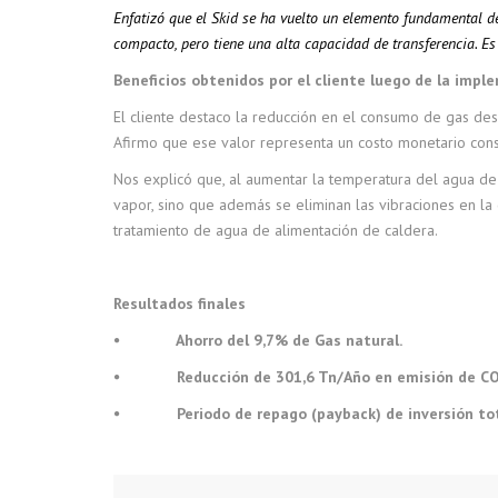
Enfatiz
ó que el Skid se ha vuelto un elemento fundamental d
compacto, pero tiene una alta capacidad de transferencia. E
Beneficios obtenidos por el cliente luego de la impl
El cliente destaco la reducción en el consumo de gas des
Afirmo que ese valor representa un costo monetario cons
Nos explicó que, al aumentar la temperatura del agua d
vapor, sino que además se eliminan las vibraciones en l
tratamiento de agua de alimentación de caldera.
Resultados finales
⦁ Ahorro del 9,7% de Gas natural.
⦁ Reducción de 301,6 Tn/Año en emisión de C
⦁ Periodo de repago (payback) de inversión tot
Reproductor